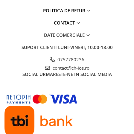
Apple Watch 5 (40mm)
Apple Watch 5 (44mm)
POLITICA DE RETUR
Apple Watch 6 (40mm)
CONTACT
Apple Watch 6 (44mm)
Apple Watch 7 (41mm)
DATE COMERCIALE
Apple Watch 7 (45mm)
SUPORT CLIENTI
LUNI-VINERI; 10:00-18:00
Apple Watch 8 (41mm)
Apple Watch 8 (45mm)
0757780236
Apple Watch 9 (41mm)
contact@ch-ios.ro
Apple Watch 9 (45mm)
SOCIAL
URMARESTE-NE IN SOCIAL MEDIA
Apple Watch SE (40mm)
Apple Watch SE (44mm)
Apple Watch SE 2 (40mm)
Apple Watch SE 2 (44mm)
Apple Watch SE 3 (40mm)
Apple Watch SE 3 (44mm)
Apple Watch Ultra (49MM)
Baterii iWatch