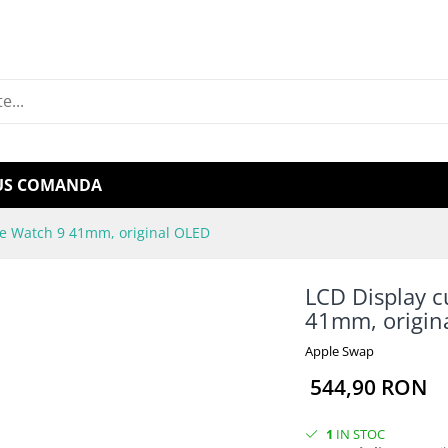
US COMANDA
ple Watch 9 41mm, original OLED
LCD Display c
41mm, origin
Apple Swap
544,90 RON
1
IN STOC