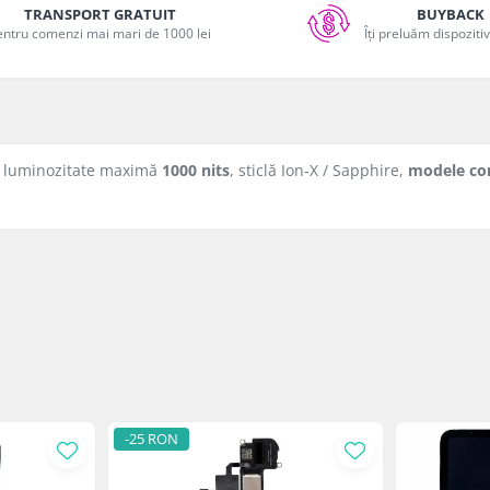
TRANSPORT GRATUIT
BUYBACK
entru comenzi mai mari de 1000 lei
Îți preluăm dispoziti
, luminozitate maximă
1000 nits
, sticlă Ion‑X / Sapphire,
modele com
-25 RON