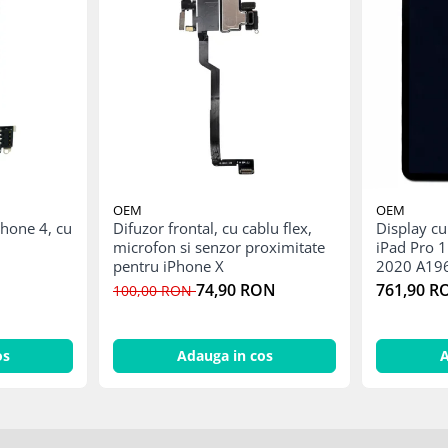
OEM
OEM
Phone 4, cu
Difuzor frontal, cu cablu flex,
Display cu
microfon si senzor proximitate
iPad Pro 1
pentru iPhone X
2020 A19
A2013 A2
74,90 RON
761,90 R
100,00 RON
A2331
os
Adauga in cos
A