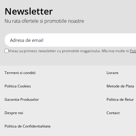
iPhone 13 Pro
Newsletter
iPhone 13 Pro Max
iPhone 14
Nu rata ofertele si promotiile noastre
iPhone 14 Plus
iPhone 14 Pro
iPhone 14 Pro Max
iPhone 15
Vreau sa primesc newsletter cu promotiile magazinului. Afla mai multe in
Pol
iPhone 15 Plus
iPhone 15 Pro
Termeni si conditii
Livrare
iPhone 15 Pro Max
iPhone 16
Politica Cookies
Metode de Plata
iPhone 16 Plus
iPhone 16 Pro
Garantia Produselor
Politica de Retur
iPhone 16 Pro Max
Despre noi
Contact
iPhone 5
iPhone 5C
Politica de Confidentialitate
iPhone 6