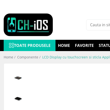
Toate Produsele
Dispozitive
iPhone
iPhone 11
TOATE PRODUSELE
HOME
FAVORITE
STAT
iPhone 11 Pro
iPhone 11 Pro Max
Home /
Componente /
LCD Display cu touchscreen si sticla Ap
iPhone 12
iPhone 12 Mini
iPhone 12 Pro
iPhone 12 Pro Max
iPhone 13
iPhone 13 Mini
iPhone 13 Pro Max
iPhone 14