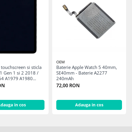
OEM
 touchscreen si sticla
Baterie Apple Watch 5 40mm,
1 Gen 1 si 2 2018 /
SE40mm - Baterie A2277
64 A1979 A1980
240mAh
068 A2228 A2230
ON
72,00 RON
dauga in cos
Adauga in cos