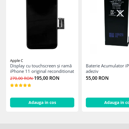
Mac
iMac
MacBook Air
MacBook Pro
Neo
Căști și boxe portabile
Componente
Componente iPhone
Apple C
iPhone 11
Display cu touchscreen și ramă
Baterie Acumulator i
iPhone 11 original reconditionat
adeziv
iPhone 11 Pro
195,00 RON
55,00 RON
270,00 RON
iPhone 11 Pro Max
iPhone 12
iPhone 12 Mini
iPhone 12 Pro
Adauga in cos
Adauga in c
iPhone 12 Pro Max
iPhone 13
iPhone 13 Mini