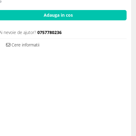
e
Adauga in cos
Ai nevoie de ajutor?
0757780236
Cere informatii