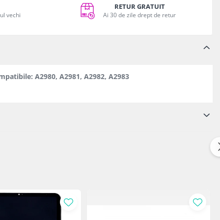
RETUR GRATUIT
vul vechi
Ai 30 de zile drept de retur
patibile: A2980, A2981, A2982, A2983