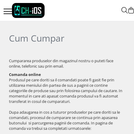
Dispozitive
Componente
Accesorii
iPhone
Componente iPhone
Încărcătoare, date și adaptoare
Cum Cumpar
iPhone 11
iPhone 11
Accesorii iPad
iPhone 11 Pro
iPhone 11 Pro
Apple Pencil
iPhone 11 Pro Max
iPhone 11 Pro Max
Folii protecție iPad
Cumpararea produselor din magazinul nostru o puteti face
iPhone 12
iPhone 12
Huse iPad
online, telefonic sau prin email.
iPhone 12 Mini
iPhone 12 Mini
Accesorii iPhone
Comanda online
iPhone 12 Pro
iPhone 12 Pro
Produsul pe care doriti sa il comandati poate fi gasit fie prin
Folii Protectie iPhone
iPhone 12 Pro Max
iPhone 12 Pro Max
utilizarea meniului din partea de sus a paginii ce contine
Huse iPhone
categoriile de produse sau prin folosirea campului de cautare. In
iPhone 13
iPhone 13
Accesorii iWatch
momentul in care ati apasat comanda produsul va fi automat
iPhone 13 Mini
iPhone 13 Mini
transferat in cosul de cumparaturi.
Accesorii MacBook
iPhone 13 Pro Max
iPhone 13 Pro
Dupa adaugarea in cos a tuturor produselor pe care doriti sa le
Baterii portabile
iPhone 14
iPhone 13 Pro Max
comandati, procesul de cumparare se continua prin apasarea
butonului si parcurgerea paginii de comanda. In pagina de
Căști și boxe portabile
iPhone 14 Plus
iPhone 14
comanda va trebui sa completati urmatoarele:
iPhone 14 Pro
iPhone 14 Plus
AirPods