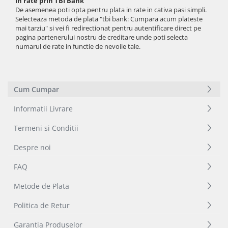
In rate prin TBI Bank
iPad Pro 11 Gen. 3 (2021)
De asemenea poti opta pentru plata in rate in cativa pasi simpli.
iPad Pro 11 Gen. 4 (2022)
Selecteaza metoda de plata "
tbi bank: Cumpara acum plateste
mai tarziu" si vei fi redirectionat pentru autentificare direct pe
iPad Pro 12.9 Gen. 1 (2015)
pagina partenerului nostru de creditare unde poti selecta
iPad Pro 12.9 Gen. 3 (2018)
numarul de rate in functie de nevoile tale.
iPad Pro 12.9 Gen. 4 (2020)
iPad Pro 12.9 Gen. 5 (2021)
iPad Pro 12.9 Gen. 6 (2022)
Cum Cumpar
iPad Pro 9.7 (2016)
Informatii Livrare
Componente iWatch
Apple Watch 1 (38mm)
Termeni si Conditii
Apple Watch 1 (42mm)
Despre noi
Apple Watch 2 (38mm)
Apple Watch 2 (42mm)
FAQ
Apple Watch 3 (38mm)
Metode de Plata
Apple Watch 3 (42mm)
Apple Watch 4 (40mm)
Politica de Retur
Apple Watch 4 (44mm)
Garantia Produselor