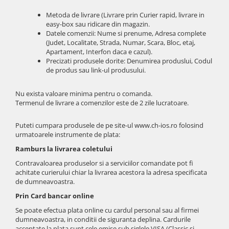
iPhone Xs Max
iPhone 7 Plus
Metoda de livrare (Livrare prin Curier rapid, livrare in
iWatch
iPhone 8
easy-box sau ridicare din magazin.
iPhone 8 Plus
Datele comenzii: Nume si prenume, Adresa complete
Series 10
(Judet, Localitate, Strada, Numar, Scara, Bloc, etaj,
iPhone SE 1
Series 11
Apartament, Interfon daca e cazul).
iPhone SE 2 (2020)
Precizati produsele dorite: Denumirea produslui, Codul
Series 6
de produs sau link-ul produsului.
iPhone SE 3 (2022)
Series 7
iPhone X
Series 8
Nu exista valoare minima pentru o comanda.
iPhone XR
Series 9
Termenul de livrare a comenzilor este de 2 zile lucratoare.
iPhone Xs
Series SE 2
Puteti cumpara produsele de pe site-ul www.ch-ios.ro folosind
iPhone Xs Max
Series SE 3
urmatoarele instrumente de plata:
Componente iPad
Ultra 3
Ramburs la livrarea coletului
iPad
iPad Air 1, 9.7" (2013)
Contravaloarea produselor si a serviciilor comandate pot fi
iPad Air 2, 9.7" (2014)
iPad Air 11 M3 (2025)
achitate curierului chiar la livrarea acestora la adresa specificata
iPad Air 3, 10.5" (2019)
de dumneavoastra.
iPad Air 13 M3 (2025)
iPad Air 4, 10.9" (2020)
Prin Card bancar online
iPad Pro 11 Gen. 4 (2022)
iPad Air 5, 10.9" (2022)
Se poate efectua plata online cu cardul personal sau al firmei
Mac
dumneavoastra, in conditii de siguranta deplina. Cardurile
iPad Gen. 10, 10.9" (2022)
iMac
acceptate la plata sunt cele emise sub siglele VISA (Classic si