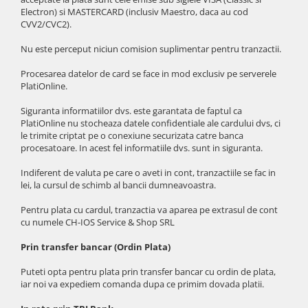
iPad Gen. 11, A16 (2025)
Electron) si MASTERCARD (inclusiv Maestro, daca au cod
MacBook Air
CVV2/CVC2).
iPad Gen. 2 (2011)
MacBook Pro
iPad Gen. 3 (2012)
Nu este perceput niciun comision suplimentar pentru tranzactii.
Neo
iPad Gen. 4 (2012)
Căști și boxe portabile
Procesarea datelor de card se face in mod exclusiv pe serverele
iPad Gen. 5, 9.7" (2017)
PlatiOnline.
iPad Gen. 6, 9.7" (2018)
Siguranta informatiilor dvs. este garantata de faptul ca
iPad Gen. 7, 10.2" (2019)
PlatiOnline nu stocheaza datele confidentiale ale cardului dvs, ci
iPad Gen. 8, 10.2" (2020)
le trimite criptat pe o conexiune securizata catre banca
procesatoare. In acest fel informatiile dvs. sunt in siguranta.
iPad Gen. 9, 10.2" (2021)
iPad Mini 1 (2012)
Indiferent de valuta pe care o aveti in cont, tranzactiile se fac in
lei, la cursul de schimb al bancii dumneavoastra.
iPad Mini 2 (2013)
iPad Mini 3 (2014)
Pentru plata cu cardul, tranzactia va aparea pe extrasul de cont
iPad Mini 4 (2015)
cu numele CH-IOS Service & Shop SRL
iPad Mini 5 (2019)
Prin transfer bancar (Ordin Plata)
iPad Pro 10.5 (2017)
Puteti opta pentru plata prin transfer bancar cu ordin de plata,
iPad Pro 11 Gen. 1 (2018)
iar noi va expediem comanda dupa ce primim dovada platii.
iPad Pro 11 Gen. 2 (2020)