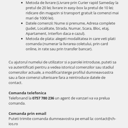
Metoda de livrare (Livrare prin Curier rapid Sameday la
iPhone 14 Pro Max
iPhone 14 Pro
Suporți și diverse
pretul de 20 lei; livrare in easy-box la pretul de 10 lei;
iPhone 15
iPhone 14 Pro Max
ridicare din magazin si transport gratuit la comenzi mai
mari de 1000 lei).
iPhone 15 Plus
iPhone 15
Datele comenzii: Nume si prenume, Adresa complete
iPhone 15 Pro
iPhone 15 Plus
(Judet, Localitate, Strada, Numar, Scara, Bloc, etaj,
Apartament, Interfon daca e cazul).
iPhone 16
iPhone 15 Pro
Metoda de plata: alegeti modalitatea in care veti plati
iPhone 16 Plus
iPhone 15 Pro Max
comanda (numerar la livrarea coletului, prin card
online, in rate sau prin transfer bancar).
iPhone 16 Pro
iPhone 16
iPhone 16 Pro Max
iPhone 16 Plus
Cu ajutorul numelui de utilizator si a parolei introduse, puteti sa
iPhone 16E
iPhone 16 Pro
va autentificati pentru a vedea istoricul comenzilor sau stadiul
iPhone 17
iPhone 16 Pro Max
comenzilor actuale, a modifica/sterge profilul dumneavoastra
sau a face comenzi ulterioare fara a reintroduce datele de
iPhone 17 Air
iPhone 5
contact.
iPhone 17 Pro
iPhone 5C
Comanda telefonica
iPhone 17 Pro Max
iPhone 6
Telefonand la
0757 780 236
un agent de vanzari va va prelua
iPhone SE 2
iPhone 6 Plus
comanda.
iPhone SE 3
iPhone 6s
Comanda prin email
iPhone Xr
iPhone 6s Plus
Puteti trimite comanda dumneavostra pe email la: contact@ch-
ios.ro
iPhone Xs
iPhone 7