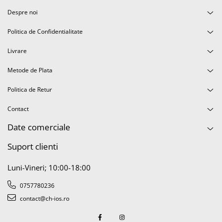
Display-uri și touchscreen iWatch
Despre noi
Componente MacBook
Politica de Confidentialitate
Baterii MacBook
Livrare
Display-uri LCD MacBook
Piese MacBook
Metode de Plata
Politica de Retur
Contact
Date comerciale
Suport clienti
Luni-Vineri; 10:00-18:00
0757780236
contact@ch-ios.ro