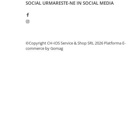
Mac
SOCIAL
URMARESTE-NE IN SOCIAL MEDIA
iMac
MacBook Air
MacBook Pro
Neo
Căști și boxe portabile
©Copyright CH-IOS Service & Shop SRL 2026
Platforma E-
commerce by Gomag
Componente
Componente iPhone
iPhone 11
iPhone 11 Pro
iPhone 11 Pro Max
iPhone 12
iPhone 12 Mini
iPhone 12 Pro
iPhone 12 Pro Max
iPhone 13
iPhone 13 Mini