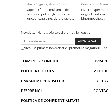
Maris Eugenia,
Acum 5 luni
Constantin,
Acum 
iPhone Xs
Super ok foarte mulțumită de
Livrare super rapi
iPhone Xs Max
produs se potrivește perfect si
original conform de
iWatch
funcționează bine. Livrare rapida.
bine împachetat.
Series 10
Series 11
Newsletter
Nu rata ofertele si promotiile noastre
Series 6
Series 7
Vreau sa primesc newsletter cu promotiile magazinului. Af
Series 8
Series 9
TERMENI SI CONDITII
LIVRARE
Series SE 2
Series SE 3
POLITICA COOKIES
METODE
Ultra 3
GARANTIA PRODUSELOR
POLITIC
iPad
iPad Air 11 M3 (2025)
DESPRE NOI
CONTAC
iPad Air 13 M3 (2025)
POLITICA DE CONFIDENTIALITATE
iPad Pro 11 Gen. 4 (2022)