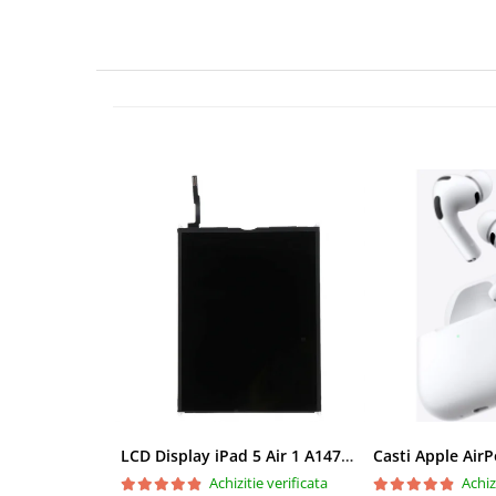
iPhone 14 Plus
iPhone 14 Pro
iPhone 14 Pro Max
iPhone 15
iPhone 15 Plus
iPhone 15 Pro
iPhone 16
iPhone 16 Plus
iPhone 16 Pro
iPhone 16 Pro Max
iPhone 16E
iPhone 17
iPhone 17 Air
iPhone 17 Pro
iPhone 17 Pro Max
iPhone SE 2
LCD Display iPad 5 Air 1 A1474 A1475 A1822 A1823 9.7" original reconditionat
Casti Apple Air
iPhone SE 3
Achizitie verificata
Achiz
iPhone Xr