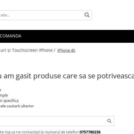
 COMANDA
-uri și Touchscreen iPhone /
iPhone 4S
 am gasit produse care sa se potriveasc
a
imple
n specifica
ele cautarii ulterior
te rog sa ne contactezi la numarul de telefon
0757780236