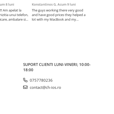
um 8 luni
Konstantinos G,
Acum 9 luni
Iulia Andone,
A
! Am apelat la
The guys working there very good
Recomand! Sunt
izitia unui telefon,
and have good prices they helped a
cum am fost in
care, ambalare si
lot with my MacBook and my
problema telefon
foarte ok.
iPhone . I really trust . I highly
Am avut posibili
tru carcasa este
recommend thém
mai multe variant
fost foarte promp
prietenosi!
SUPORT CLIENTI
LUNI-VINERI; 10:00-
18:00
0757780236
contact@ch-ios.ro