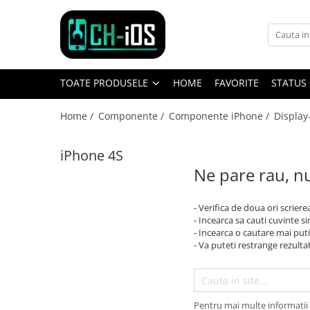
Toate Produsele
Dispozitive
TOATE PRODUSELE
HOME
FAVORITE
STATUS
iPhone
iPhone 11
Home /
Componente /
Componente iPhone /
Display
iPhone 11 Pro
iPhone 11 Pro Max
iPhone 4S
iPhone 12
Ne pare rau, nu
iPhone 12 Mini
iPhone 12 Pro
- Verifica de doua ori scriere
- Incearca sa cauti cuvinte s
iPhone 12 Pro Max
- Incearca o cautare mai puti
iPhone 13
- Va puteti restrange rezultat
iPhone 13 Mini
iPhone 13 Pro Max
iPhone 14
Pentru mai multe informatii 