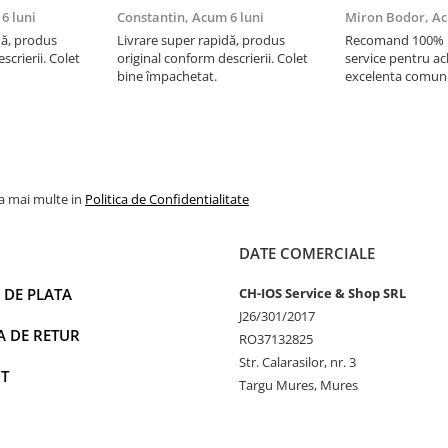
6 luni
Constantin,
Acum 6 luni
Miron Bodor,
Ac
dă, produs
Livrare super rapidă, produs
Recomand 100% !!
scrierii. Colet
original conform descrierii. Colet
service pentru ach
bine împachetat.
excelenta comuni
livrare instanta, 
Multumesc si pen
super
la mai multe in
Politica de Confidentialitate
DATE COMERCIALE
 DE PLATA
CH-IOS Service & Shop SRL
J26/301/2017
A DE RETUR
RO37132825
Str. Calarasilor, nr. 3
T
Targu Mures, Mures