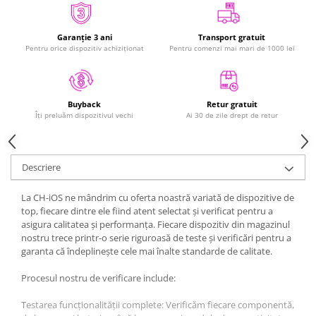
iPad Gen. 11, A16 (2025)
MacBook Air
iPad Gen. 2 (2011)
MacBook Pro
Garanție 3 ani
Transport gratuit
iPad Gen. 3 (2012)
Pentru orice dispozitiv achiziționat
Pentru comenzi mai mari de 1000 lei
Neo
iPad Gen. 4 (2012)
Căști și boxe portabile
iPad Gen. 5, 9.7" (2017)
iPad Gen. 6, 9.7" (2018)
Retur gratuit
Buyback
Ai 30 de zile drept de retur
Îți preluăm dispozitivul vechi
iPad Gen. 7, 10.2" (2019)
iPad Gen. 8, 10.2" (2020)
iPad Gen. 9, 10.2" (2021)
Descriere
iPad Mini 1 (2012)
iPad Mini 2 (2013)
La CH-iOS ne mândrim cu oferta noastră variată de dispozitive de
iPad Mini 3 (2014)
top, fiecare dintre ele fiind atent selectat și verificat pentru a
asigura calitatea și performanța. Fiecare dispozitiv din magazinul
iPad Mini 4 (2015)
nostru trece printr-o serie riguroasă de teste și verificări pentru a
iPad Mini 5 (2019)
garanta că îndeplinește cele mai înalte standarde de calitate.
iPad Pro 10.5 (2017)
Procesul nostru de verificare include:
iPad Pro 11 Gen. 1 (2018)
iPad Pro 11 Gen. 2 (2020)
Testarea funcționalității complete: Verificăm fiecare componentă,