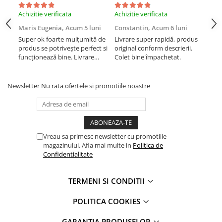
iPhone Xs Max
iPhone 7 Plus
Achizitie verificata
Achizitie verificata
Achi
iWatch
iPhone 8
Maris Eugenia,
Acum 5 luni
Constantin,
Acum 6 luni
Con
iPhone 8 Plus
Series 10
Super ok foarte mulțumită de
Livrare super rapidă, produs
Liv
iPhone SE 1
Series 11
produs se potrivește perfect si
original conform descrierii.
orig
funcționează bine. Livrare
Colet bine împachetat.
Col
iPhone SE 2 (2020)
Series 6
rapida.
iPhone SE 3 (2022)
Series 7
iPhone X
Series 8
Newsletter
Nu rata ofertele si promotiile noastre
iPhone XR
Series 9
iPhone Xs
Series SE 2
iPhone Xs Max
Series SE 3
Componente iPad
Vreau sa primesc newsletter cu promotiile
Ultra 3
magazinului. Afla mai multe in
Politica de
iPad
iPad Air 1, 9.7" (2013)
Confidentialitate
iPad Air 2, 9.7" (2014)
iPad Air 11 M3 (2025)
iPad Air 3, 10.5" (2019)
iPad Air 13 M3 (2025)
TERMENI SI CONDITII
iPad Air 4, 10.9" (2020)
iPad Pro 11 Gen. 4 (2022)
POLITICA COOKIES
iPad Air 5, 10.9" (2022)
Mac
iPad Gen. 10, 10.9" (2022)
iMac
GARANTIA PRODUSELOR