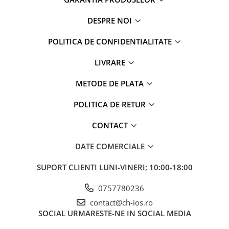
iPad Gen. 11, A16 (2025)
MacBook Air
iPad Gen. 2 (2011)
DESPRE NOI
MacBook Pro
iPad Gen. 3 (2012)
Neo
POLITICA DE CONFIDENTIALITATE
iPad Gen. 4 (2012)
Căști și boxe portabile
iPad Gen. 5, 9.7" (2017)
LIVRARE
iPad Gen. 6, 9.7" (2018)
METODE DE PLATA
iPad Gen. 7, 10.2" (2019)
iPad Gen. 8, 10.2" (2020)
POLITICA DE RETUR
iPad Gen. 9, 10.2" (2021)
CONTACT
iPad Mini 1 (2012)
iPad Mini 2 (2013)
DATE COMERCIALE
iPad Mini 3 (2014)
iPad Mini 4 (2015)
SUPORT CLIENTI
LUNI-VINERI; 10:00-18:00
iPad Mini 5 (2019)
0757780236
iPad Pro 10.5 (2017)
contact@ch-ios.ro
iPad Pro 11 Gen. 1 (2018)
SOCIAL
URMARESTE-NE IN SOCIAL MEDIA
iPad Pro 11 Gen. 2 (2020)