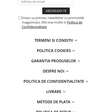
iPad Pro 11 Gen. 3 (2021)
iPad Pro 11 Gen. 4 (2022)
iPad Pro 12.9 Gen. 1 (2015)
Vreau sa primesc newsletter cu promotiile
iPad Pro 12.9 Gen. 3 (2018)
magazinului. Afla mai multe in
Politica de
Confidentialitate
iPad Pro 12.9 Gen. 4 (2020)
iPad Pro 12.9 Gen. 5 (2021)
TERMENI SI CONDITII
iPad Pro 12.9 Gen. 6 (2022)
iPad Pro 9.7 (2016)
POLITICA COOKIES
Componente iWatch
GARANTIA PRODUSELOR
Apple Watch 1 (38mm)
Apple Watch 1 (42mm)
DESPRE NOI
Apple Watch 2 (38mm)
Apple Watch 2 (42mm)
POLITICA DE CONFIDENTIALITATE
Apple Watch 3 (38mm)
LIVRARE
Apple Watch 3 (42mm)
Apple Watch 4 (40mm)
METODE DE PLATA
Apple Watch 4 (44mm)