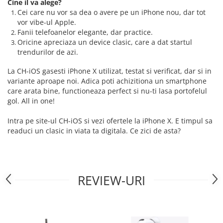
Cine il va alege?
iPhone Xs Max
iPhone 7 Plus
Cei care nu vor sa dea o avere pe un iPhone nou, dar tot
iWatch
iPhone 8
vor vibe-ul Apple.
iPhone 8 Plus
Fanii telefoanelor elegante, dar practice.
Series 10
Oricine apreciaza un device clasic, care a dat startul
iPhone SE 1
Series 11
trendurilor de azi.
iPhone SE 2 (2020)
Series 6
iPhone SE 3 (2022)
La CH-iOS gasesti iPhone X utilizat, testat si verificat, dar si in
Series 7
variante aproape noi. Adica poti achizitiona un smartphone
iPhone X
Series 8
care arata bine, functioneaza perfect si nu-ti lasa portofelul
iPhone XR
Series 9
gol. All in one!
iPhone Xs
Series SE 2
Intra pe site-ul CH-iOS si vezi ofertele la iPhone X. E timpul sa
iPhone Xs Max
Series SE 3
readuci un clasic in viata ta digitala. Ce zici de asta?
Componente iPad
Ultra 3
iPad
iPad Air 1, 9.7" (2013)
iPad Air 2, 9.7" (2014)
iPad Air 11 M3 (2025)
REVIEW-URI
iPad Air 3, 10.5" (2019)
iPad Air 13 M3 (2025)
iPad Air 4, 10.9" (2020)
iPad Pro 11 Gen. 4 (2022)
iPad Air 5, 10.9" (2022)
Mac
iPad Gen. 10, 10.9" (2022)
iMac