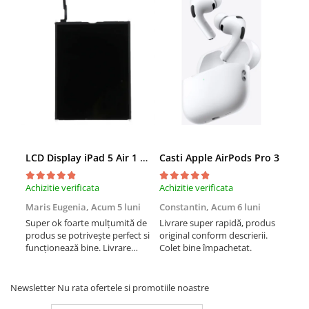
iPad Gen. 11, A16 (2025)
MacBook Air
iPad Gen. 2 (2011)
MacBook Pro
iPad Gen. 3 (2012)
Neo
iPad Gen. 4 (2012)
Căști și boxe portabile
iPad Gen. 5, 9.7" (2017)
iPad Gen. 6, 9.7" (2018)
iPad Gen. 7, 10.2" (2019)
iPad Gen. 8, 10.2" (2020)
iPad Gen. 9, 10.2" (2021)
LCD Display iPad 5 Air 1 A1474 A1475 A1822 A1823 9.7" original reconditionat
Casti Apple AirPods Pro 3
Cas
iPad Mini 1 (2012)
iPad Mini 2 (2013)
Achizitie verificata
Achizitie verificata
Achi
iPad Mini 3 (2014)
Maris Eugenia,
Acum 5 luni
Constantin,
Acum 6 luni
Con
iPad Mini 4 (2015)
Super ok foarte mulțumită de
Livrare super rapidă, produs
Liv
produs se potrivește perfect si
original conform descrierii.
orig
iPad Mini 5 (2019)
funcționează bine. Livrare
Colet bine împachetat.
Col
iPad Pro 10.5 (2017)
rapida.
iPad Pro 11 Gen. 1 (2018)
Newsletter
Nu rata ofertele si promotiile noastre
iPad Pro 11 Gen. 2 (2020)