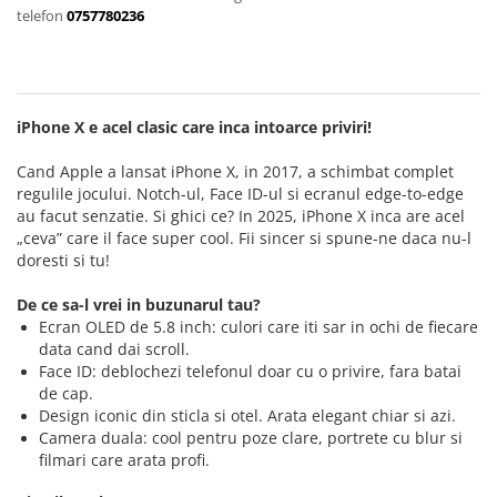
telefon
0757780236
iPhone 14 Pro Max
iPhone 14 Pro
Suporți și diverse
iPhone 15
iPhone 14 Pro Max
iPhone 15 Plus
iPhone 15
iPhone 15 Pro
iPhone 15 Plus
iPhone X e acel clasic care inca intoarce priviri!
iPhone 16
iPhone 15 Pro
iPhone 16 Plus
iPhone 15 Pro Max
Cand Apple a lansat iPhone X, in 2017, a schimbat complet
iPhone 16 Pro
iPhone 16
regulile jocului. Notch-ul, Face ID-ul si ecranul edge-to-edge
au facut senzatie. Si ghici ce? In 2025, iPhone X inca are acel
iPhone 16 Pro Max
iPhone 16 Plus
„ceva” care il face super cool. Fii sincer si spune-ne daca nu-l
iPhone 16E
iPhone 16 Pro
doresti si tu!
iPhone 17
iPhone 16 Pro Max
De ce sa-l vrei in buzunarul tau?
iPhone 17 Air
iPhone 5
Ecran OLED de 5.8 inch: culori care iti sar in ochi de fiecare
iPhone 17 Pro
iPhone 5C
data cand dai scroll.
iPhone 17 Pro Max
iPhone 6
Face ID: deblochezi telefonul doar cu o privire, fara batai
de cap.
iPhone SE 2
iPhone 6 Plus
Design iconic din sticla si otel. Arata elegant chiar si azi.
iPhone SE 3
iPhone 6s
Camera duala: cool pentru poze clare, portrete cu blur si
iPhone Xr
iPhone 6s Plus
filmari care arata profi.
iPhone Xs
iPhone 7