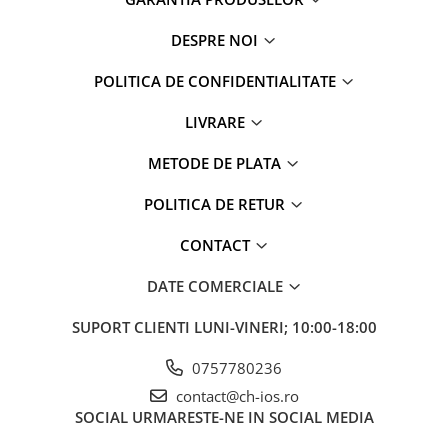
iPad Gen. 11, A16 (2025)
iMac
iPad Gen. 2 (2011)
DESPRE NOI
MacBook Air
iPad Gen. 3 (2012)
MacBook Pro
POLITICA DE CONFIDENTIALITATE
iPad Gen. 4 (2012)
Neo
iPad Gen. 5, 9.7" (2017)
LIVRARE
Căști și boxe portabile
iPad Gen. 6, 9.7" (2018)
METODE DE PLATA
iPad Gen. 7, 10.2" (2019)
iPad Gen. 8, 10.2" (2020)
POLITICA DE RETUR
iPad Gen. 9, 10.2" (2021)
CONTACT
iPad Mini 1 (2012)
iPad Mini 2 (2013)
DATE COMERCIALE
iPad Mini 3 (2014)
iPad Mini 4 (2015)
SUPORT CLIENTI
LUNI-VINERI; 10:00-18:00
iPad Mini 5 (2019)
0757780236
iPad Pro 10.5 (2017)
contact@ch-ios.ro
iPad Pro 11 Gen. 1 (2018)
SOCIAL
URMARESTE-NE IN SOCIAL MEDIA
iPad Pro 11 Gen. 2 (2020)