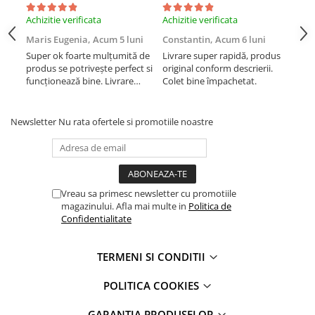
iPhone Xs
iPhone 7 Plus
Achizitie verificata
Achizitie verificata
Achi
iPhone Xs Max
iPhone 8
Maris Eugenia,
Acum 5 luni
Constantin,
Acum 6 luni
Con
iWatch
iPhone 8 Plus
Super ok foarte mulțumită de
Livrare super rapidă, produs
Liv
iPhone SE 1
Series 10
produs se potrivește perfect si
original conform descrierii.
orig
funcționează bine. Livrare
Colet bine împachetat.
Col
iPhone SE 2 (2020)
Series 11
rapida.
iPhone SE 3 (2022)
Series 6
iPhone X
Series 7
Newsletter
Nu rata ofertele si promotiile noastre
iPhone XR
Series 8
iPhone Xs
Series 9
iPhone Xs Max
Series SE 2
Componente iPad
Vreau sa primesc newsletter cu promotiile
Series SE 3
magazinului. Afla mai multe in
Politica de
Ultra 3
iPad Air 1, 9.7" (2013)
Confidentialitate
iPad
iPad Air 2, 9.7" (2014)
iPad Air 3, 10.5" (2019)
iPad Air 11 M3 (2025)
TERMENI SI CONDITII
iPad Air 4, 10.9" (2020)
iPad Air 13 M3 (2025)
POLITICA COOKIES
iPad Air 5, 10.9" (2022)
iPad Pro 11 Gen. 4 (2022)
iPad Gen. 10, 10.9" (2022)
Mac
GARANTIA PRODUSELOR