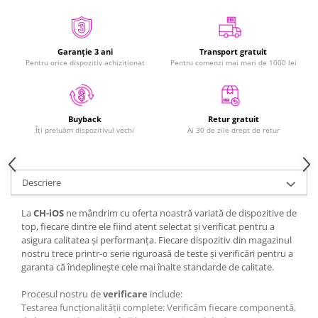
iPad Pro 11 Gen. 4 (2022)
Mac
iMac
Garanție 3 ani
Transport gratuit
MacBook Air
Pentru orice dispozitiv achiziționat
Pentru comenzi mai mari de 1000 lei
MacBook Pro
Neo
Căști și boxe portabile
Retur gratuit
Buyback
Ai 30 de zile drept de retur
Îți preluăm dispozitivul vechi
Componente
Componente iPhone
iPhone 11
Descriere
iPhone 11 Pro
La
CH-iOS
ne mândrim cu oferta noastră variată de dispozitive de
iPhone 11 Pro Max
top, fiecare dintre ele fiind atent selectat și verificat pentru a
iPhone 12
asigura calitatea și performanța. Fiecare dispozitiv din magazinul
iPhone 12 Mini
nostru trece printr-o serie riguroasă de teste și verificări pentru a
garanta că îndeplinește cele mai înalte standarde de calitate.
iPhone 12 Pro
iPhone 12 Pro Max
Procesul nostru de
verificare
include:
iPhone 13
Testarea funcționalității complete: Verificăm fiecare componentă,