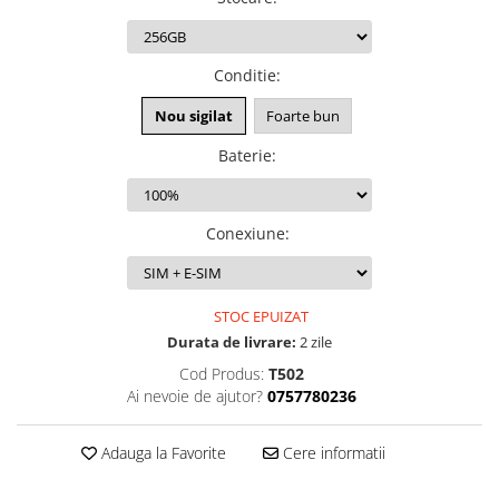
iPhone Xr
iPhone Xs
Conditie
:
iPhone Xs Max
iWatch
Nou sigilat
Foarte bun
Series 10
Baterie
:
Series 11
Series 6
Series 7
Conexiune
:
Series 8
Series 9
STOC EPUIZAT
Series SE 2
Durata de livrare:
2 zile
Series SE 3
Cod Produs:
T502
Ultra 3
Ai nevoie de ajutor?
0757780236
iPad
iPad Air 11 M3 (2025)
Adauga la Favorite
Cere informatii
iPad Air 13 M3 (2025)