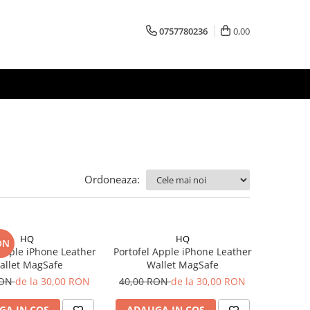
0757780236
0,00
Ordoneaza:
HQ
HQ
ON
 Apple iPhone Leather
Portofel Apple iPhone Leather
allet MagSafe
Wallet MagSafe
RON
de la 30,00 RON
40,00 RON
de la 30,00 RON
GA IN COS
ADAUGA IN COS