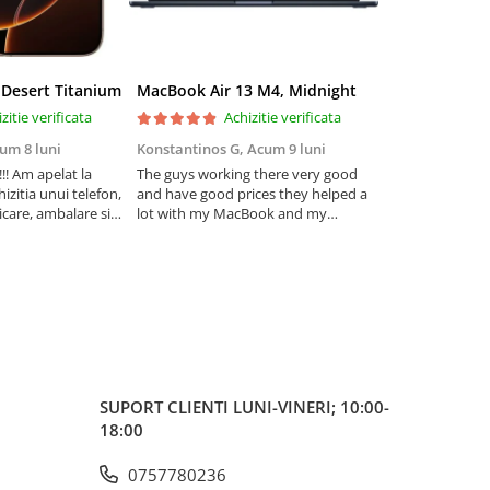
 Desert Titanium
MacBook Air 13 M4, Midnight
zitie verificata
Achizitie verificata
Ac
um 8 luni
Konstantinos G,
Acum 9 luni
Iulia Andone,
A
! Am apelat la
The guys working there very good
Recomand! Sunt
izitia unui telefon,
and have good prices they helped a
cum am fost in
care, ambalare si
lot with my MacBook and my
problema telefon
foarte ok.
iPhone . I really trust . I highly
Am avut posibili
tru carcasa este
recommend thém
mai multe variant
fost foarte promp
prietenosi!
SUPORT CLIENTI
LUNI-VINERI; 10:00-
18:00
0757780236