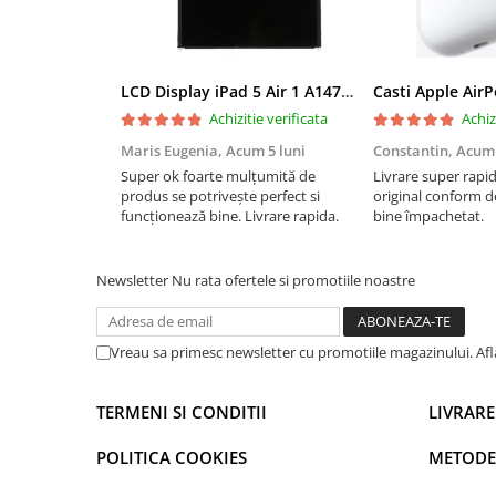
iPad Air 11 M3 (2025)
iPad Air 13 M3 (2025)
iPad Pro 11 Gen. 4 (2022)
Mac
LCD Display iPad 5 Air 1 A1474 A1475 A1822 A1823 9.7" original reconditionat
Casti Apple Air
Achizitie verificata
Achiz
iMac
MacBook Air
Maris Eugenia,
Acum 5 luni
Constantin,
Acum 
Super ok foarte mulțumită de
Livrare super rapi
MacBook Pro
produs se potrivește perfect si
original conform de
Neo
funcționează bine. Livrare rapida.
bine împachetat.
Căști și boxe portabile
Componente
Newsletter
Nu rata ofertele si promotiile noastre
Componente iPhone
iPhone 11
Vreau sa primesc newsletter cu promotiile magazinului. Af
iPhone 11 Pro
iPhone 11 Pro Max
TERMENI SI CONDITII
LIVRARE
iPhone 12
iPhone 12 Mini
POLITICA COOKIES
METODE
iPhone 12 Pro