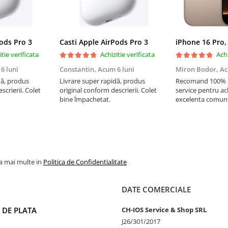
Pods Pro 3
Casti Apple AirPods Pro 3
iPhone 16 Pro,
itie verificata
Achizitie verificata
Achi
6 luni
Constantin,
Acum 6 luni
Miron Bodor,
Ac
dă, produs
Livrare super rapidă, produs
Recomand 100% !!
scrierii. Colet
original conform descrierii. Colet
service pentru ach
bine împachetat.
excelenta comuni
livrare instanta, 
Multumesc si pen
super
la mai multe in
Politica de Confidentialitate
DATE COMERCIALE
 DE PLATA
CH-IOS Service & Shop SRL
J26/301/2017