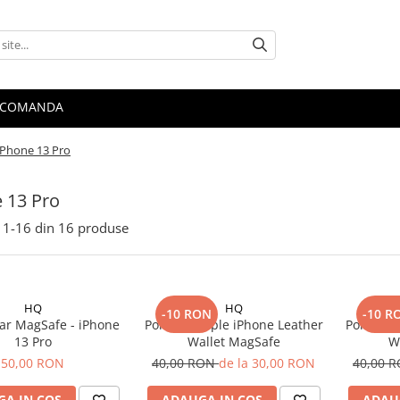
 COMANDA
iPhone 13 Pro
 13 Pro
1-
16
din
16
produse
HQ
HQ
-10 RON
-10 R
ar MagSafe - iPhone
Portofel Apple iPhone Leather
Portofel
13 Pro
Wallet MagSafe
W
50,00 RON
40,00 RON
de la 30,00 RON
40,00 
A IN COS
ADAUGA IN COS
ADAU