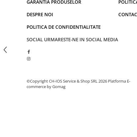
GARANTIA PRODUSELOR
POLITIC
iPhone 12 Pro Max
iPhone 13
DESPRE NOI
CONTAC
iPhone 13 Mini
iPhone 13 Pro
POLITICA DE CONFIDENTIALITATE
iPhone 13 Pro Max
SOCIAL
URMARESTE-NE IN SOCIAL MEDIA
iPhone 14
iPhone 14 Plus
iPhone 14 Pro
iPhone 14 Pro Max
iPhone 15
©Copyright CH-IOS Service & Shop SRL 2026
Platforma E-
iPhone 15 Plus
commerce by Gomag
iPhone 15 Pro
iPhone 15 Pro Max
iPhone 16
iPhone 16 Plus
iPhone 16 Pro
iPhone 16 Pro Max