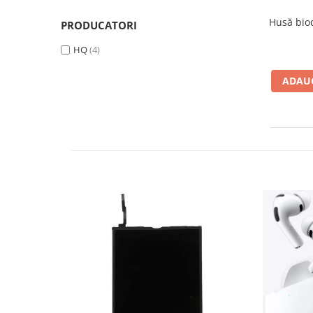
iPhone Xr
Husă bio
PRODUCATORI
iPhone Xs
HQ
(4)
iPhone Xs Max
iWatch
ADAUG
Series 10
Series 11
Series 4
Series 5
Series 6
Series 7
Series 8
Series 9
Series SE 2
Series SE 3
Ultra 3
iPad