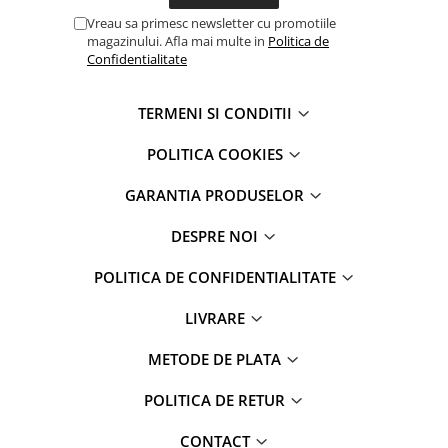
Apple Watch 5 (40mm)
Vreau sa primesc newsletter cu promotiile
Apple Watch 5 (44mm)
magazinului. Afla mai multe in
Politica de
Apple Watch 6 (40mm)
Confidentialitate
Apple Watch 6 (44mm)
Apple Watch 7 (41mm)
TERMENI SI CONDITII
Apple Watch 7 (45mm)
POLITICA COOKIES
Apple Watch 8 (41mm)
Apple Watch 8 (45mm)
GARANTIA PRODUSELOR
Apple Watch 9 (41mm)
DESPRE NOI
Apple Watch 9 (45mm)
Apple Watch SE (40mm)
POLITICA DE CONFIDENTIALITATE
Apple Watch SE (44mm)
Apple Watch SE 2 (40mm)
LIVRARE
Apple Watch SE 2 (44mm)
METODE DE PLATA
Apple Watch SE 3 (40mm)
Apple Watch SE 3 (44mm)
POLITICA DE RETUR
Apple Watch Ultra (49MM)
CONTACT
Baterii iWatch