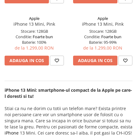
iPhone 14 Pro Max
iPhone 14 Pro
Suporți și diverse
iPhone 15
iPhone 14 Pro Max
Apple
Apple
iPhone 15 Plus
iPhone 15
iPhone 13 Mini, Pink
iPhone 13 Mini, Pink
iPhone 15 Pro
iPhone 15 Plus
Stocare:
128GB
Stocare:
128GB
Conditie:
Foarte bun
Conditie:
Foarte bun
iPhone 16
iPhone 15 Pro
Baterie:
100%
Baterie:
95-99%
iPhone 16 Plus
iPhone 15 Pro Max
de la 1.299,00 RON
de la 1.299,00 RON
iPhone 16 Pro
iPhone 16
ADAUGA IN COS
ADAUGA IN COS
iPhone 16 Pro Max
iPhone 16 Plus
iPhone 16E
iPhone 16 Pro
iPhone 17
iPhone 16 Pro Max
iPhone 17 Air
iPhone 5
iPhone 13 Mini: smartphone-ul compact de la Apple pe care-
iPhone 17 Pro
iPhone 5C
l doresti si tu!
iPhone 17 Pro Max
iPhone 6
Stiai ca nu ne dorim cu totii un telefon mare? Exista printre
iPhone SE 2
iPhone 6 Plus
noi persoane care vor un smartphone usor de folosit cu o
iPhone SE 3
iPhone 6s
singura mana. Care sa incapa in orice buzunar si totusi sa nu
iPhone Xr
iPhone 6s Plus
te lase la greu. Pentru cei pasionati de forme compacte, exista
iPhone Xs
iPhone 7
iPhone
13 Mini. Cei care doresc sa-l aiba, il pot gasi la CH-iOS!