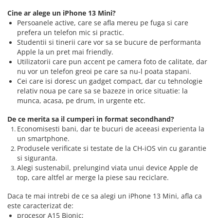
iPhone Xs Max
iPhone 7 Plus
Cine ar alege un iPhone 13 Mini?
iWatch
iPhone 8
Persoanele active, care se afla mereu pe fuga si care
iPhone 8 Plus
prefera un telefon mic si practic.
Series 10
Studentii si tinerii care vor sa se bucure de performanta
iPhone SE 1
Series 11
Apple la un pret mai friendly.
iPhone SE 2 (2020)
Series 6
Utilizatorii care pun accent pe camera foto de calitate, dar
iPhone SE 3 (2022)
nu vor un telefon greoi pe care sa nu-l poata stapani.
Series 7
Cei care isi doresc un gadget compact, dar cu tehnologie
iPhone X
Series 8
relativ noua pe care sa se bazeze in orice situatie: la
iPhone XR
Series 9
munca, acasa, pe drum, in urgente etc.
iPhone Xs
Series SE 2
De ce merita sa il cumperi in format secondhand?
iPhone Xs Max
Series SE 3
Economisesti bani, dar te bucuri de aceeasi experienta la
Componente iPad
Ultra 3
un smartphone.
iPad
iPad Air 1, 9.7" (2013)
Produsele verificate si testate de la CH-iOS vin cu garantie
si siguranta.
iPad Air 2, 9.7" (2014)
iPad Air 11 M3 (2025)
Alegi sustenabil, prelungind viata unui device Apple de
iPad Air 3, 10.5" (2019)
iPad Air 13 M3 (2025)
top, care altfel ar merge la piese sau reciclare.
iPad Air 4, 10.9" (2020)
iPad Pro 11 Gen. 4 (2022)
Daca te mai intrebi de ce sa alegi un iPhone 13 Mini, afla ca
iPad Air 5, 10.9" (2022)
Mac
este caracterizat de:
iPad Gen. 10, 10.9" (2022)
procesor A15 Bionic;
iMac