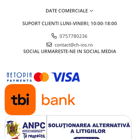
Display-uri și touchscreen iWatch
DATE COMERCIALE
Componente MacBook
SUPORT CLIENTI
LUNI-VINERI; 10:00-18:00
Baterii MacBook
Display-uri LCD MacBook
0757780236
Piese MacBook
contact@ch-ios.ro
SOCIAL
URMARESTE-NE IN SOCIAL MEDIA