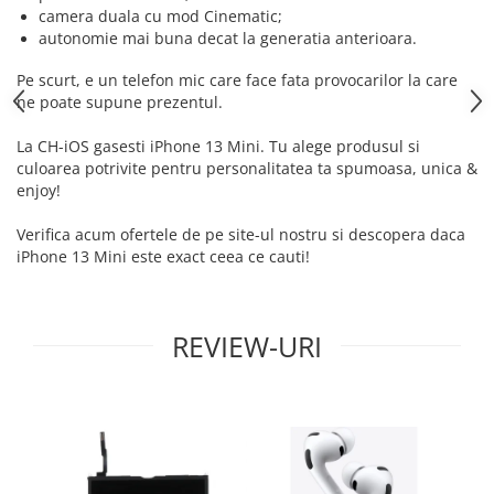
iPad Gen. 11, A16 (2025)
camera duala cu mod Cinematic;
MacBook Air
autonomie mai buna decat la generatia anterioara.
iPad Gen. 2 (2011)
MacBook Pro
iPad Gen. 3 (2012)
Pe scurt, e un telefon mic care face fata provocarilor la care
Neo
iPad Gen. 4 (2012)
ne poate supune prezentul.
Căști și boxe portabile
iPad Gen. 5, 9.7" (2017)
La CH-iOS gasesti iPhone 13 Mini. Tu alege produsul si
iPad Gen. 6, 9.7" (2018)
culoarea potrivite pentru personalitatea ta spumoasa, unica &
iPad Gen. 7, 10.2" (2019)
enjoy!
iPad Gen. 8, 10.2" (2020)
Verifica acum ofertele de pe site-ul nostru si descopera daca
iPad Gen. 9, 10.2" (2021)
iPhone 13 Mini este exact ceea ce cauti!
iPad Mini 1 (2012)
iPad Mini 2 (2013)
iPad Mini 3 (2014)
REVIEW-URI
iPad Mini 4 (2015)
iPad Mini 5 (2019)
iPad Pro 10.5 (2017)
iPad Pro 11 Gen. 1 (2018)
iPad Pro 11 Gen. 2 (2020)