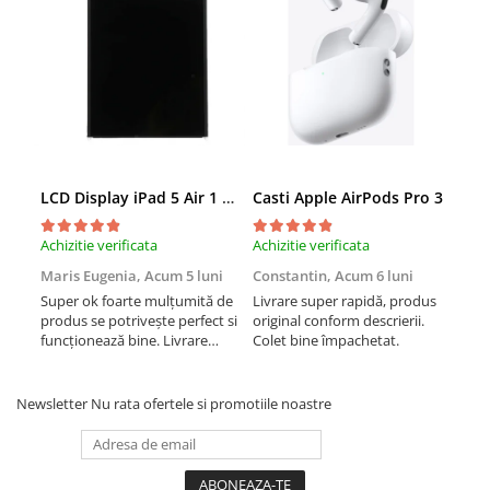
iPad Pro 11 Gen. 3 (2021)
iPad Pro 11 Gen. 4 (2022)
iPad Pro 12.9 Gen. 1 (2015)
iPad Pro 12.9 Gen. 3 (2018)
iPad Pro 12.9 Gen. 4 (2020)
iPad Pro 12.9 Gen. 5 (2021)
iPad Pro 12.9 Gen. 6 (2022)
LCD Display iPad 5 Air 1 A1474 A1475 A1822 A1823 9.7" original reconditionat
Casti Apple AirPods Pro 3
Cas
iPad Pro 9.7 (2016)
Componente iWatch
Achizitie verificata
Achizitie verificata
Achi
Apple Watch 1 (38mm)
Maris Eugenia,
Acum 5 luni
Constantin,
Acum 6 luni
Con
Apple Watch 1 (42mm)
Super ok foarte mulțumită de
Livrare super rapidă, produs
Liv
produs se potrivește perfect si
original conform descrierii.
orig
Apple Watch 2 (38mm)
funcționează bine. Livrare
Colet bine împachetat.
Col
Apple Watch 2 (42mm)
rapida.
Apple Watch 3 (38mm)
Newsletter
Nu rata ofertele si promotiile noastre
Apple Watch 3 (42mm)
Apple Watch 4 (40mm)
Apple Watch 4 (44mm)