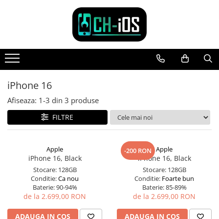
Toate Produsele
Dispozitive
iPhone
iPhone 11
iPhone 16
iPhone 11 Pro
Afiseaza:
1-
3
din
3
produse
iPhone 11 Pro Max
FILTRE
iPhone 12
iPhone 12 Mini
iPhone 12 Pro
Apple
Apple
-200 RON
iPhone 12 Pro Max
iPhone 16, Black
iPhone 16, Black
iPhone 13
Stocare:
128GB
Stocare:
128GB
Conditie:
Ca nou
Conditie:
Foarte bun
iPhone 13 Mini
Baterie:
90-94%
Baterie:
85-89%
iPhone 13 Pro
de la 2.699,00 RON
de la 2.699,00 RON
iPhone 13 Pro Max
ADAUGA IN COS
ADAUGA IN COS