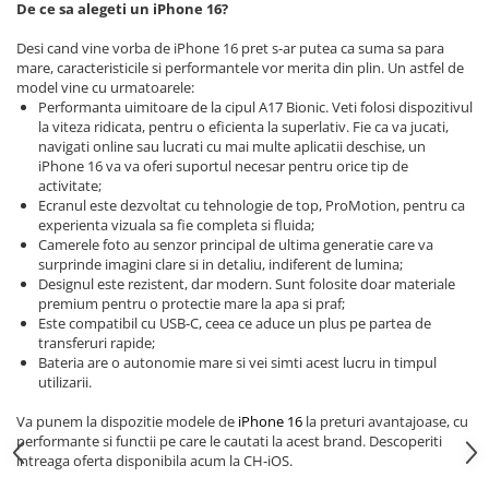
De ce sa alegeti un iPhone 16?
iPhone Xr
Desi cand vine vorba de iPhone 16 pret s-ar putea ca suma sa para
iPhone Xs
mare, caracteristicile si performantele vor merita din plin. Un astfel de
iPhone Xs Max
model vine cu urmatoarele:
Performanta uimitoare de la cipul A17 Bionic. Veti folosi dispozitivul
iWatch
la viteza ridicata, pentru o eficienta la superlativ. Fie ca va jucati,
Series 10
navigati online sau lucrati cu mai multe aplicatii deschise, un
iPhone 16 va va oferi suportul necesar pentru orice tip de
Series 11
activitate;
Series 6
Ecranul este dezvoltat cu tehnologie de top, ProMotion, pentru ca
experienta vizuala sa fie completa si fluida;
Series 7
Camerele foto au senzor principal de ultima generatie care va
Series 8
surprinde imagini clare si in detaliu, indiferent de lumina;
Designul este rezistent, dar modern. Sunt folosite doar materiale
Series 9
premium pentru o protectie mare la apa si praf;
Series SE 2
Este compatibil cu USB-C, ceea ce aduce un plus pe partea de
Series SE 3
transferuri rapide;
Bateria are o autonomie mare si vei simti acest lucru in timpul
Ultra 3
utilizarii.
iPad
Va punem la dispozitie modele de
iPhone 16
la preturi avantajoase, cu
iPad Air 11 M3 (2025)
performante si functii pe care le cautati la acest brand. Descoperiti
iPad Air 13 M3 (2025)
intreaga oferta disponibila acum la CH-iOS.