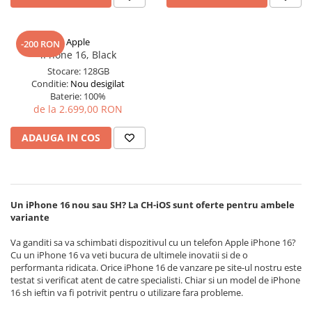
iPhone 14
iPhone 14 Plus
iPhone 14 Pro
Apple
-200 RON
iPhone 16, Black
iPhone 14 Pro Max
Stocare:
128GB
iPhone 15
Conditie:
Nou desigilat
iPhone 15 Plus
Baterie:
100%
de la 2.699,00 RON
iPhone 15 Pro
iPhone 16
ADAUGA IN COS
iPhone 16 Plus
iPhone 16 Pro
iPhone 16 Pro Max
iPhone 16E
Un iPhone 16 nou sau SH? La CH-iOS sunt oferte pentru ambele
variante
iPhone 17
iPhone 17 Air
Va ganditi sa va schimbati dispozitivul cu un telefon Apple iPhone 16?
iPhone 17 Pro
Cu un iPhone 16 va veti bucura de ultimele inovatii si de o
performanta ridicata. Orice iPhone 16 de vanzare pe site-ul nostru este
iPhone 17 Pro Max
testat si verificat atent de catre specialisti. Chiar si un model de iPhone
iPhone SE 2
16 sh ieftin va fi potrivit pentru o utilizare fara probleme.
iPhone SE 3