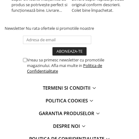
iPhone 13 Mini
produs se potrivește perfect si
original conform descrierii.
orig
funcționează bine. Livrare
Colet bine împachetat.
Col
iPhone 13 Pro
rapida.
iPhone 13 Pro Max
iPhone 14
Newsletter
Nu rata ofertele si promotiile noastre
iPhone 14 Plus
iPhone 14 Pro
iPhone 14 Pro Max
iPhone 15
Vreau sa primesc newsletter cu promotiile
magazinului. Afla mai multe in
Politica de
iPhone 15 Plus
Confidentialitate
iPhone 15 Pro
iPhone 15 Pro Max
TERMENI SI CONDITII
iPhone 16
iPhone 16 Plus
POLITICA COOKIES
iPhone 16 Pro
GARANTIA PRODUSELOR
iPhone 16 Pro Max
iPhone 5
DESPRE NOI
iPhone 5C
POLITICA DE CONFIDENTIALITATE