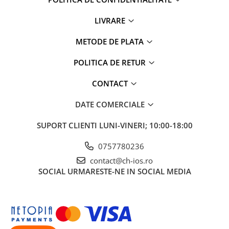
iPhone 6
iPhone 6 Plus
LIVRARE
iPhone 6s
METODE DE PLATA
iPhone 6s Plus
iPhone 7
POLITICA DE RETUR
iPhone 7 Plus
iPhone 8
CONTACT
iPhone 8 Plus
DATE COMERCIALE
iPhone SE 1
iPhone SE 2 (2020)
SUPORT CLIENTI
LUNI-VINERI; 10:00-18:00
iPhone SE 3 (2022)
0757780236
iPhone X
contact@ch-ios.ro
iPhone XR
SOCIAL
URMARESTE-NE IN SOCIAL MEDIA
iPhone Xs
iPhone Xs Max
Componente iPad
iPad Air 1, 9.7" (2013)