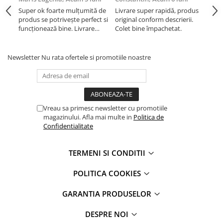
iPhone Xs Max
iPhone 7 Plus
Super ok foarte mulțumită de
Livrare super rapidă, produs
Liv
iWatch
iPhone 8
produs se potrivește perfect si
original conform descrierii.
orig
funcționează bine. Livrare
Colet bine împachetat.
Col
iPhone 8 Plus
Series 10
rapida.
iPhone SE 1
Series 11
Newsletter
Nu rata ofertele si promotiile noastre
iPhone SE 2 (2020)
Series 6
iPhone SE 3 (2022)
Series 7
iPhone X
Series 8
iPhone XR
Series 9
Vreau sa primesc newsletter cu promotiile
iPhone Xs
Series SE 2
magazinului. Afla mai multe in
Politica de
iPhone Xs Max
Series SE 3
Confidentialitate
Componente iPad
Ultra 3
iPad
iPad Air 1, 9.7" (2013)
TERMENI SI CONDITII
iPad Air 2, 9.7" (2014)
iPad Air 11 M3 (2025)
POLITICA COOKIES
iPad Air 3, 10.5" (2019)
iPad Air 13 M3 (2025)
iPad Air 4, 10.9" (2020)
iPad Pro 11 Gen. 4 (2022)
GARANTIA PRODUSELOR
iPad Air 5, 10.9" (2022)
Mac
DESPRE NOI
iPad Gen. 10, 10.9" (2022)
iMac