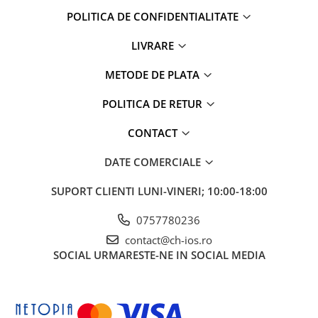
iPad Gen. 11, A16 (2025)
MacBook Air
POLITICA DE CONFIDENTIALITATE
iPad Gen. 2 (2011)
MacBook Pro
iPad Gen. 3 (2012)
LIVRARE
Neo
iPad Gen. 4 (2012)
Căști și boxe portabile
METODE DE PLATA
iPad Gen. 5, 9.7" (2017)
iPad Gen. 6, 9.7" (2018)
POLITICA DE RETUR
iPad Gen. 7, 10.2" (2019)
CONTACT
iPad Gen. 8, 10.2" (2020)
iPad Gen. 9, 10.2" (2021)
DATE COMERCIALE
iPad Mini 1 (2012)
SUPORT CLIENTI
LUNI-VINERI; 10:00-18:00
iPad Mini 2 (2013)
iPad Mini 3 (2014)
0757780236
iPad Mini 4 (2015)
contact@ch-ios.ro
iPad Mini 5 (2019)
SOCIAL
URMARESTE-NE IN SOCIAL MEDIA
iPad Pro 10.5 (2017)
iPad Pro 11 Gen. 1 (2018)
iPad Pro 11 Gen. 2 (2020)