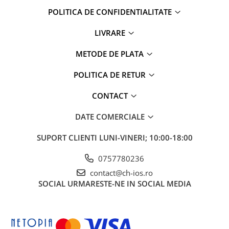
iPad Gen. 11, A16 (2025)
MacBook Air
POLITICA DE CONFIDENTIALITATE
iPad Gen. 2 (2011)
MacBook Pro
iPad Gen. 3 (2012)
LIVRARE
Neo
iPad Gen. 4 (2012)
Căști și boxe portabile
METODE DE PLATA
iPad Gen. 5, 9.7" (2017)
iPad Gen. 6, 9.7" (2018)
POLITICA DE RETUR
iPad Gen. 7, 10.2" (2019)
CONTACT
iPad Gen. 8, 10.2" (2020)
iPad Gen. 9, 10.2" (2021)
DATE COMERCIALE
iPad Mini 1 (2012)
SUPORT CLIENTI
LUNI-VINERI; 10:00-18:00
iPad Mini 2 (2013)
iPad Mini 3 (2014)
0757780236
iPad Mini 4 (2015)
contact@ch-ios.ro
iPad Mini 5 (2019)
SOCIAL
URMARESTE-NE IN SOCIAL MEDIA
iPad Pro 10.5 (2017)
iPad Pro 11 Gen. 1 (2018)
iPad Pro 11 Gen. 2 (2020)