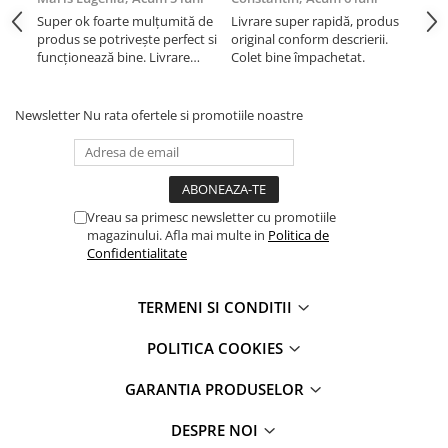
iPhone Xs Max
iPhone 7 Plus
Super ok foarte mulțumită de
Livrare super rapidă, produs
Liv
iWatch
iPhone 8
produs se potrivește perfect si
original conform descrierii.
orig
funcționează bine. Livrare
Colet bine împachetat.
Col
iPhone 8 Plus
Series 10
rapida.
iPhone SE 1
Series 11
Newsletter
Nu rata ofertele si promotiile noastre
iPhone SE 2 (2020)
Series 6
iPhone SE 3 (2022)
Series 7
iPhone X
Series 8
iPhone XR
Series 9
Vreau sa primesc newsletter cu promotiile
iPhone Xs
Series SE 2
magazinului. Afla mai multe in
Politica de
iPhone Xs Max
Series SE 3
Confidentialitate
Componente iPad
Ultra 3
iPad
iPad Air 1, 9.7" (2013)
TERMENI SI CONDITII
iPad Air 2, 9.7" (2014)
iPad Air 11 M3 (2025)
POLITICA COOKIES
iPad Air 3, 10.5" (2019)
iPad Air 13 M3 (2025)
iPad Air 4, 10.9" (2020)
iPad Pro 11 Gen. 4 (2022)
GARANTIA PRODUSELOR
iPad Air 5, 10.9" (2022)
Mac
DESPRE NOI
iPad Gen. 10, 10.9" (2022)
iMac