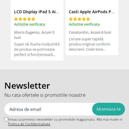
iPad Gen. 11, A16 (2025)
MacBook Air
iPad Gen. 2 (2011)
LCD Display iPad 5 Air 1 A1474 A1475 A1822 A1823 9.7" original reconditionat
Casti Apple AirPods Pro 3
MacBook Pro
iPad Gen. 3 (2012)
Neo
Achizitie verificata
Achizitie verificata
Ach
iPad Gen. 4 (2012)
Căști și boxe portabile
Maris Eugenia,
Acum 5
Constantin,
Acum 6 luni
Co
iPad Gen. 5, 9.7" (2017)
luni
Livrare super rapidă,
Liv
iPad Gen. 6, 9.7" (2018)
Super ok foarte mulțumită
produs original conform
pro
iPad Gen. 7, 10.2" (2019)
de produs se potrivește
descrierii. Colet bine
des
perfect si funcționează
împachetat.
îm
iPad Gen. 8, 10.2" (2020)
bine. Livrare rapida.
iPad Gen. 9, 10.2" (2021)
iPad Mini 1 (2012)
iPad Mini 2 (2013)
Newsletter
iPad Mini 3 (2014)
iPad Mini 4 (2015)
Nu rata ofertele si promotiile noastre
iPad Mini 5 (2019)
iPad Pro 10.5 (2017)
iPad Pro 11 Gen. 1 (2018)
Vreau sa primesc newsletter cu promotiile magazinului. Afla mai multe in
iPad Pro 11 Gen. 2 (2020)
Politica de Confidentialitate