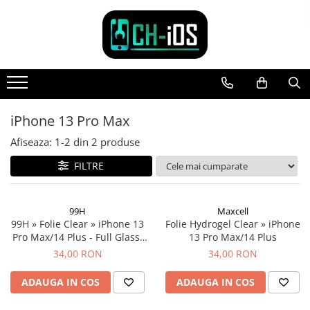
Toate Produsele
Dispozitive
iPhone
iPhone 11
iPhone 13 Pro Max
iPhone 11 Pro
Afiseaza:
1-
2
din
2
produse
iPhone 11 Pro Max
FILTRE
iPhone 12
iPhone 12 Mini
iPhone 12 Pro
99H
Maxcell
iPhone 12 Pro Max
99H » Folie Clear » iPhone 13
Folie Hydrogel Clear » iPhone
Pro Max/14 Plus - Full Glass,
13 Pro Max/14 Plus
iPhone 13
Clear/Black
34,00 RON
34,00 RON
iPhone 13 Mini
iPhone 13 Pro Max
ADAUGA IN COS
ADAUGA IN COS
iPhone 14