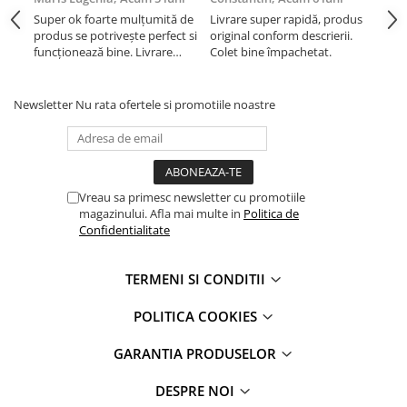
Super ok foarte mulțumită de
Livrare super rapidă, produs
Liv
iPhone Xs
produs se potrivește perfect si
original conform descrierii.
orig
iPhone Xs Max
funcționează bine. Livrare
Colet bine împachetat.
Col
iWatch
rapida.
Series 10
Newsletter
Nu rata ofertele si promotiile noastre
Series 11
Series 6
Series 7
Series 8
Vreau sa primesc newsletter cu promotiile
Series 9
magazinului. Afla mai multe in
Politica de
Confidentialitate
Series SE 2
Series SE 3
TERMENI SI CONDITII
Ultra 3
iPad
POLITICA COOKIES
iPad Air 11 M3 (2025)
GARANTIA PRODUSELOR
iPad Air 13 M3 (2025)
iPad Pro 11 Gen. 4 (2022)
DESPRE NOI