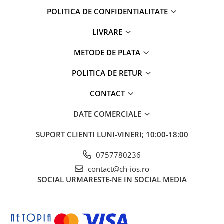
Mac
POLITICA DE CONFIDENTIALITATE
iMac
MacBook Air
LIVRARE
MacBook Pro
METODE DE PLATA
Neo
Căști și boxe portabile
POLITICA DE RETUR
Componente
CONTACT
Componente iPhone
iPhone 11
DATE COMERCIALE
iPhone 11 Pro
SUPORT CLIENTI
LUNI-VINERI; 10:00-18:00
iPhone 11 Pro Max
iPhone 12
0757780236
iPhone 12 Mini
contact@ch-ios.ro
iPhone 12 Pro
SOCIAL
URMARESTE-NE IN SOCIAL MEDIA
iPhone 12 Pro Max
iPhone 13
iPhone 13 Mini