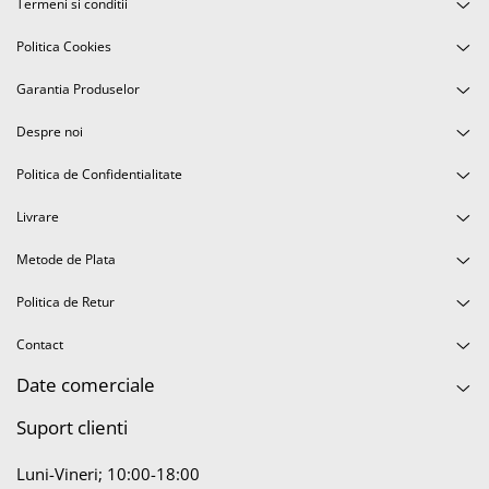
Termeni si conditii
Display-uri și touchscreen iWatch
Politica Cookies
Componente MacBook
Baterii MacBook
Garantia Produselor
Display-uri LCD MacBook
Despre noi
Piese MacBook
Politica de Confidentialitate
Livrare
Metode de Plata
Politica de Retur
Contact
Date comerciale
Suport clienti
Luni-Vineri; 10:00-18:00