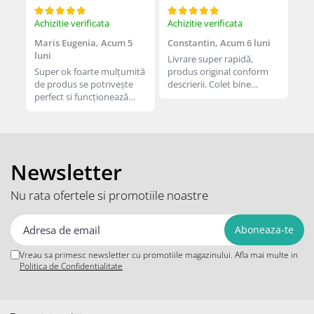
Apple Watch 5 (40mm)
Apple Watch 5 (44mm)
Achizitie verificata
Achizitie verificata
Ach
Apple Watch 6 (40mm)
Maris Eugenia,
Acum 5
Constantin,
Acum 6 luni
Co
luni
Apple Watch 6 (44mm)
Livrare super rapidă,
Liv
Super ok foarte mulțumită
produs original conform
pro
Apple Watch 7 (41mm)
de produs se potrivește
descrierii. Colet bine
des
Apple Watch 7 (45mm)
perfect si funcționează
împachetat.
îm
bine. Livrare rapida.
Apple Watch 8 (41mm)
Apple Watch 8 (45mm)
Apple Watch 9 (41mm)
Newsletter
Apple Watch 9 (45mm)
Apple Watch SE (40mm)
Nu rata ofertele si promotiile noastre
Apple Watch SE (44mm)
Apple Watch SE 2 (40mm)
Apple Watch SE 2 (44mm)
Vreau sa primesc newsletter cu promotiile magazinului. Afla mai multe in
Apple Watch SE 3 (40mm)
Politica de Confidentialitate
Apple Watch SE 3 (44mm)
Apple Watch Ultra (49MM)
Baterii iWatch