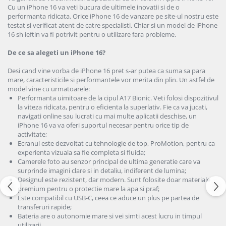
iPad Gen. 11, A16 (2025)
Cu un iPhone 16 va veti bucura de ultimele inovatii si de o
MacBook Air
performanta ridicata. Orice iPhone 16 de vanzare pe site-ul nostru este
iPad Gen. 2 (2011)
MacBook Pro
testat si verificat atent de catre specialisti. Chiar si un model de iPhone
iPad Gen. 3 (2012)
16 sh ieftin va fi potrivit pentru o utilizare fara probleme.
Neo
iPad Gen. 4 (2012)
Căști și boxe portabile
De ce sa alegeti un iPhone 16?
iPad Gen. 5, 9.7" (2017)
Desi cand vine vorba de iPhone 16 pret s-ar putea ca suma sa para
iPad Gen. 6, 9.7" (2018)
mare, caracteristicile si performantele vor merita din plin. Un astfel de
iPad Gen. 7, 10.2" (2019)
model vine cu urmatoarele:
iPad Gen. 8, 10.2" (2020)
Performanta uimitoare de la cipul A17 Bionic. Veti folosi dispozitivul
la viteza ridicata, pentru o eficienta la superlativ. Fie ca va jucati,
iPad Gen. 9, 10.2" (2021)
navigati online sau lucrati cu mai multe aplicatii deschise, un
iPad Mini 1 (2012)
iPhone 16 va va oferi suportul necesar pentru orice tip de
activitate;
iPad Mini 2 (2013)
Ecranul este dezvoltat cu tehnologie de top, ProMotion, pentru ca
iPad Mini 3 (2014)
experienta vizuala sa fie completa si fluida;
Camerele foto au senzor principal de ultima generatie care va
iPad Mini 4 (2015)
surprinde imagini clare si in detaliu, indiferent de lumina;
iPad Mini 5 (2019)
Designul este rezistent, dar modern. Sunt folosite doar materiale
premium pentru o protectie mare la apa si praf;
iPad Pro 10.5 (2017)
Este compatibil cu USB-C, ceea ce aduce un plus pe partea de
iPad Pro 11 Gen. 1 (2018)
transferuri rapide;
iPad Pro 11 Gen. 2 (2020)
Bateria are o autonomie mare si vei simti acest lucru in timpul
utilizarii.